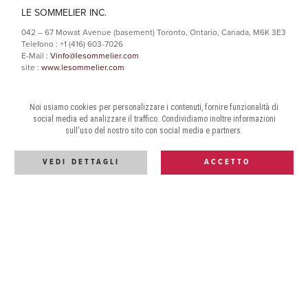
LE SOMMELIER INC.
042 – 67 Mowat Avenue (basement) Toronto, Ontario, Canada, M6K 3E3
Telefono : +1 (416) 603-7026
E-Mail :
Vinfo@lesommelier.com
site :
www.lesommelier.com
CANADA (BRITISH COLUMBIA, ALBERTA,
Noi usiamo cookies per personalizzare i contenuti, fornire funzionalità di
SASKATCHEWAN, MANITOBA)
social media ed analizzare il traffico. Condividiamo inoltre informazioni
sull'uso del nostro sito con social media e partners.
INTERNATIONAL CELLARS
VEDI DETTAGLI
ACCETTO
200 - 1122 Mainland Street, Vancouver, BC V6B 5L1, Canada
Telefono : +1 604-689-5333
E-Mail :
info@internationalcellars.ca
site :
www.internationalcellars.ca
CANADA (QUÉBEC)
VALMONTI INC.
4615, av.Royal Montréal, Québec H4A 2M9 Canada
Telefono : +1 (514) 486-0846
E-Mail :
info@valmonti.net