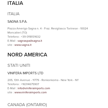
ITALIA
ITALIA
SAGNA S.P.A.
Piazza Amerigo Sagna n. 4 - Fraz. Revigliasco Torinese - 10024
Moncalieri (TO)
Telefono : +39 0118131632
E-Mail :
sagnaspa@sagna.it
site :
www.sagna.it
NORD AMERICA
STATI UNITI
VINIFERA IMPORTS LTD
205, 13th Avenue - 11779 - Ronkonkoma - New York - NY
Telefono : +16314675907
E-Mail :
info@viniferaimports.com
site :
www.viniferaimports.com
CANADA (ONTARIO)